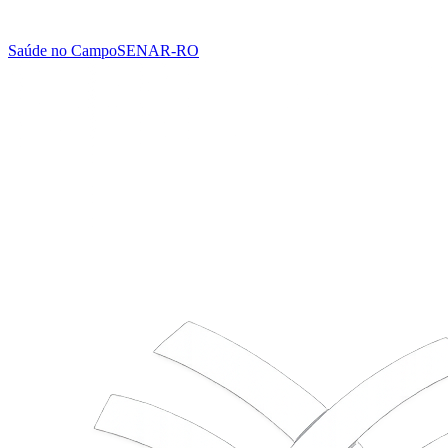
Saúde no Campo
SENAR-RO