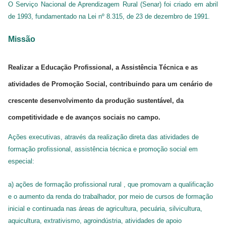
O Serviço Nacional de Aprendizagem Rural (Senar) foi criado em abril
de 1993, fundamentado na Lei nº 8.315, de 23 de dezembro de 1991.
SISTEMAS
Chamados TI
Missão
Extranet
Realizar a Educação Profissional, a Assistência Técnica e as
Lgpd
atividades de Promoção Social, contribuindo para um cenário de
Gerador Senha
crescente desenvolvimento da produção sustentável, da
competitividade e de avanços sociais no campo.
Solicitações LGPD
Ações executivas, através da realização direta das atividades de
formação profissional, assistência técnica e promoção social em
especial:
a) ações de formação profissional rural , que promovam a qualificação
e o aumento da renda do trabalhador, por meio de cursos de formação
inicial e continuada nas áreas de agricultura, pecuária, silvicultura,
aquicultura, extrativismo, agroindústria, atividades de apoio