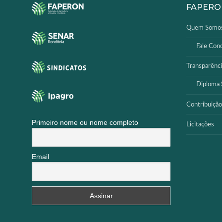
FAPERO
SISTEMAS
Quem Somo
Chamados TI
Fale Con
Extranet
Transparênci
Lgpd
Diploma S
Gerador Senha
Contribuição
Solicitações L
Primeiro nome ou nome completo
Licitações
Email