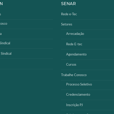
N
SENAR
s
Rede e-Tec
cosco
Setores
a
Arrecadação
indical
Rede E-tec
 Sindical
Agendamento
GPD
Cursos
Trabalhe Conosco
Processo Seletivo
Credenciamento
Inscrição PJ