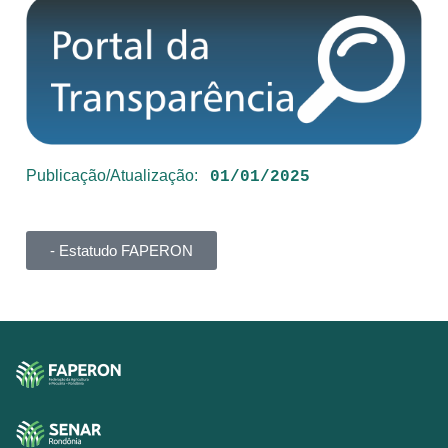
SISTEMAS
Chamados TI
Extranet
Lgpd
Publicação/Atualização:
01/01/2025
Gerador Senha
Solicitações LGPD
- Estatudo FAPERON