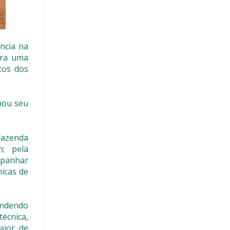
ncia na
ara uma
cos dos
lhou seu
 Fazenda
n; pela
mpanhar
icas de
tendendo
técnica,
aior de