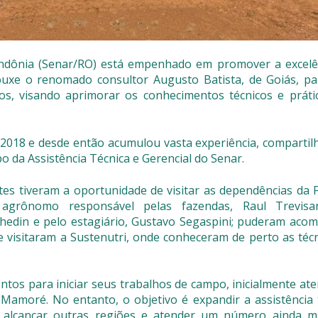
ondônia (Senar/RO) está empenhado em promover a excelê
ouxe o renomado consultor Augusto Batista, de Goiás, p
os, visando aprimorar os conhecimentos técnicos e práti
m 2018 e desde então acumulou vasta experiência, comparti
 da Assistência Técnica e Gerencial do Senar.
ntes tiveram a oportunidade de visitar as dependências da
 agrônomo responsável pelas fazendas, Raul Trevisa
hedin e pelo estagiário, Gustavo Segaspini; puderam aco
 visitaram a Sustenutri, onde conheceram de perto as técn
ntos para iniciar seus trabalhos de campo, inicialmente a
 Mamoré. No entanto, o objetivo é expandir a assistência 
ra alcançar outras regiões e atender um número ainda m