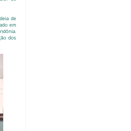
deia de
izado em
ndônia.
ção dos