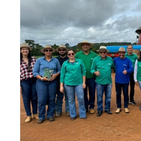
SISTEMAS
Chamados TI
Extranet
Lgpd
Gerador Senh
Solicitações L