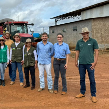
a
GPD