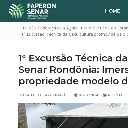
HOME
HOME - Federação da Agricultura e Pecuária do Esta
1° Excursão Técnica da Cacuicultura promovida pelo
1° Excursão Técnica d
Senar Rondônia: Imer
propriedade modelo do
HOME
FAPERON
MAGALI HIDALGO GUIMARÃES
01/04/2024
NOTÍCIA
SENAR
SINDICATOS
IPAGRO