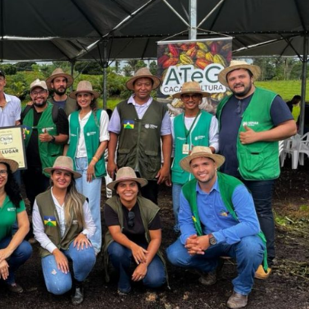
a
GPD