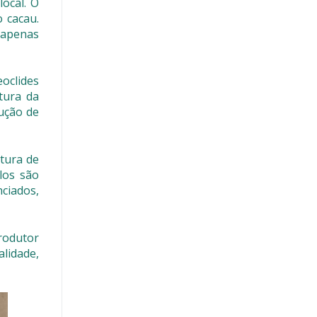
ocal. O
 cacau.
 apenas
oclides
tura da
ução de
tura de
los são
ciados,
rodutor
lidade,