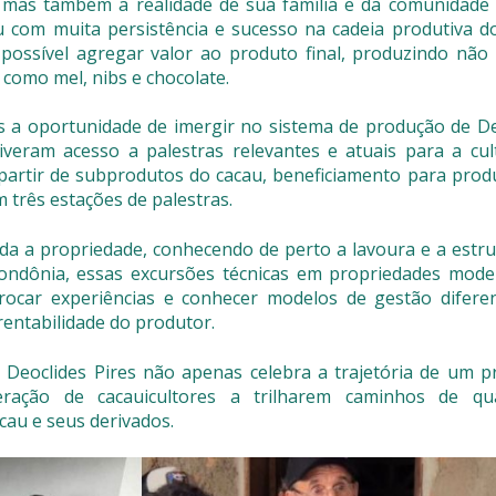
 mas também a realidade de sua família e da comunidade l
 com muita persistência e sucesso na cadeia produtiva do
ossível agregar valor ao produto final, produzindo não
omo mel, nibs e chocolate.
s a oportunidade de imergir no sistema de produção de De
iveram acesso a palestras relevantes e atuais para a cul
partir de subprodutos do cacau, beneficiamento para prod
 três estações de palestras.
da a propriedade, conhecendo de perto a lavoura e a estru
Rondônia, essas excursões técnicas em propriedades mode
ocar experiências e conhecer modelos de gestão diferen
rentabilidade do produtor.
 Deoclides Pires não apenas celebra a trajetória de um p
ação de cacauicultores a trilharem caminhos de qua
cau e seus derivados.