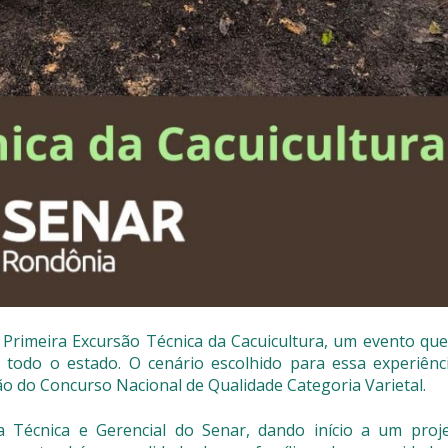
rimeira Excursão Técnica da Cacuicultura, um evento que
 todo o estado. O cenário escolhido para essa experiênci
o do Concurso Nacional de Qualidade Categoria Varietal.
a Técnica e Gerencial do Senar, dando início a um proj