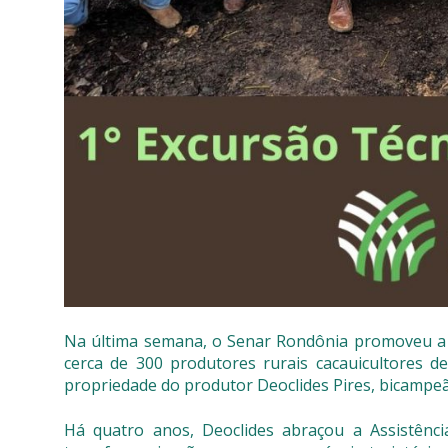
Na última semana, o Senar Rondônia promoveu a P
cerca de 300 produtores rurais cacauicultores de
propriedade do produtor Deoclides Pires, bicampeã
Há quatro anos, Deoclides abraçou a Assistênci