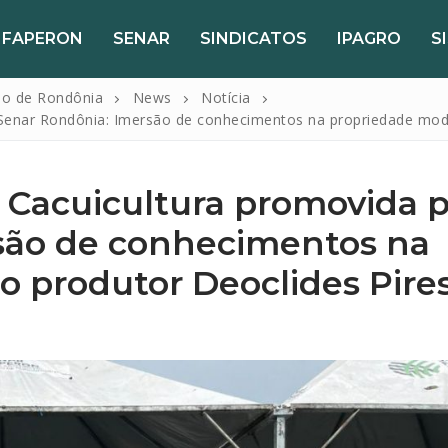
FAPERON
SENAR
SINDICATOS
IPAGRO
S
do de Rondônia
News
Notícia
 Senar Rondônia: Imersão de conhecimentos na propriedade mod
a Cacuicultura promovida 
são de conhecimentos na
 produtor Deoclides Pire