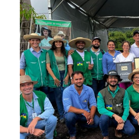
SISTEMAS
Chamados TI
Extranet
Lgpd
Gerador Senh
Solicitações L