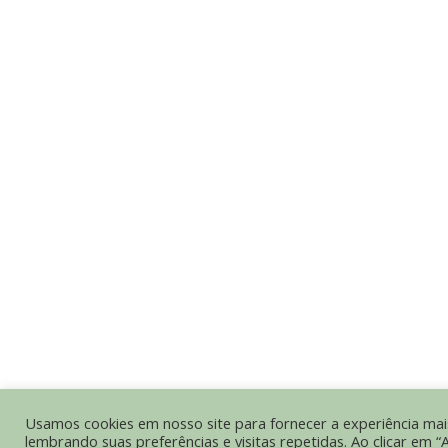
Usamos cookies em nosso site para fornecer a experiência mais
lembrando suas preferências e visitas repetidas. Ao clicar em “A