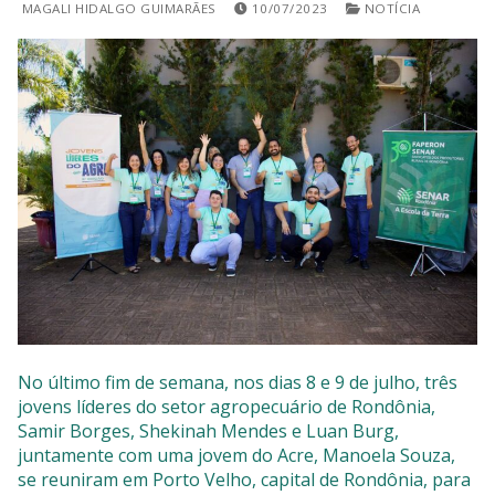
MAGALI HIDALGO GUIMARÃES
10/07/2023
NOTÍCIA
SISTEMAS
Chamados TI
Extranet
Lgpd
Gerador Senha
Solicitações LGPD
No último fim de semana, nos dias 8 e 9 de julho, três
jovens líderes do setor agropecuário de Rondônia,
Samir Borges, Shekinah Mendes e Luan Burg,
juntamente com uma jovem do Acre, Manoela Souza,
se reuniram em Porto Velho, capital de Rondônia, para