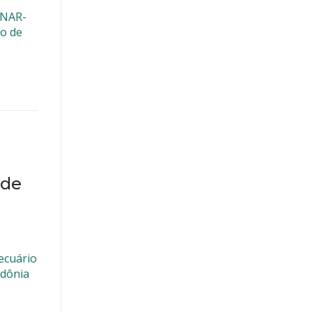
ENAR-
co de
 de
ecuário
ndônia