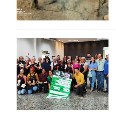
SISTEMAS
Chamados TI
Extranet
Lgpd
Gerador Senh
Solicitações L