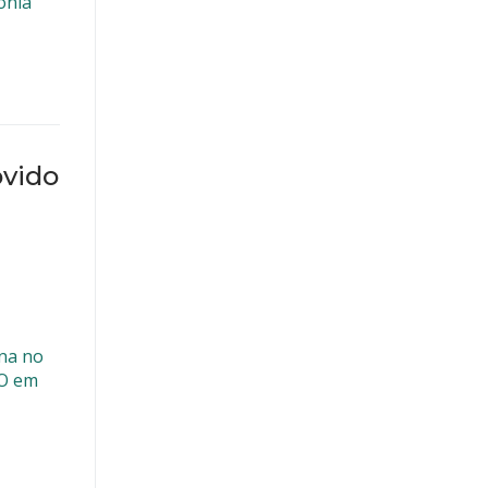
ônia
vido
ina no
RO em