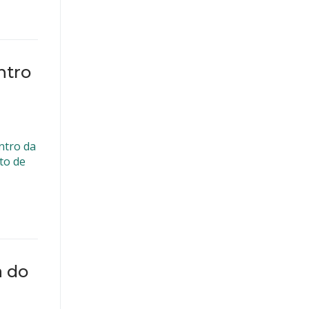
ntro
ntro da
to de
a do