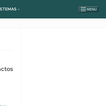
ISTEMAS
MENU
e
actos