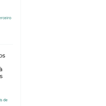
erceiro
os
à
s
is de