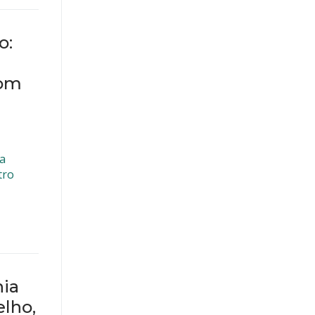
o:
com
 a
tro
ia
lho,