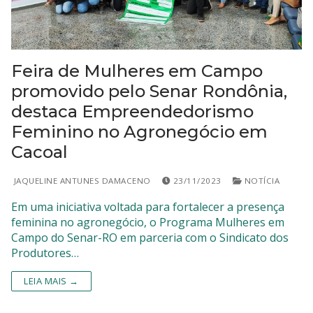
SISTEMAS
Chamados TI
Feira de Mulheres em Campo
Extranet
promovido pelo Senar Rondônia,
destaca Empreendedorismo
Lgpd
Feminino no Agronegócio em
Gerador Senha
Cacoal
Solicitações LGPD
JAQUELINE ANTUNES DAMACENO
23/11/2023
NOTÍCIA
Em uma iniciativa voltada para fortalecer a presença
feminina no agronegócio, o Programa Mulheres em
Campo do Senar-RO em parceria com o Sindicato dos
Produtores…
LEIA MAIS →