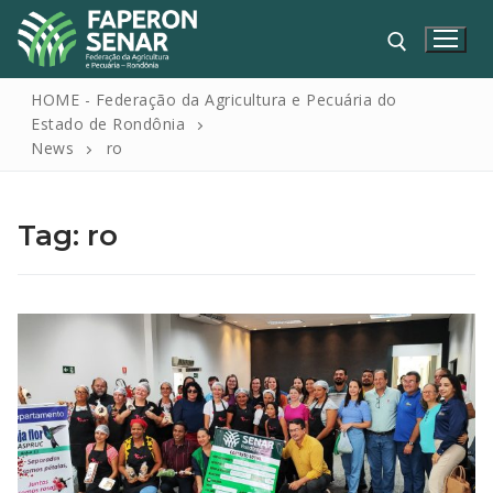
HOME - Federação da Agricultura e Pecuária do
Estado de Rondônia
News
ro
Tag:
ro
HOME
FAPERON
SENAR
SINDICATOS
IPAGRO