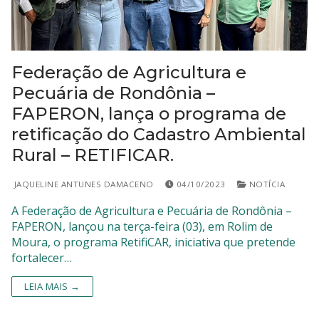
SISTEMAS
Chamados TI
Federação de Agricultura e
Extranet
Pecuária de Rondônia –
FAPERON, lança o programa de
Lgpd
retificação do Cadastro Ambiental
Gerador Senha
Rural – RETIFICAR.
Solicitações LGPD
JAQUELINE ANTUNES DAMACENO
04/10/2023
NOTÍCIA
A Federação de Agricultura e Pecuária de Rondônia –
FAPERON, lançou na terça-feira (03), em Rolim de
Moura, o programa RetifiCAR, iniciativa que pretende
fortalecer…
LEIA MAIS →