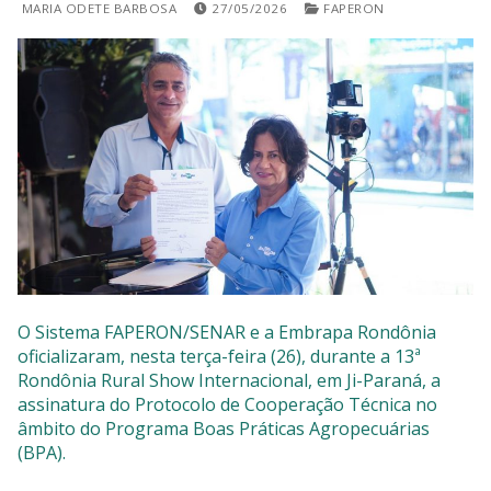
MARIA ODETE BARBOSA
27/05/2026
FAPERON
SISTEMAS
Chamados TI
Extranet
Lgpd
Gerador Senha
Solicitações LGPD
O Sistema FAPERON/SENAR e a Embrapa Rondônia
oficializaram, nesta terça-feira (26), durante a 13ª
Rondônia Rural Show Internacional, em Ji-Paraná, a
assinatura do Protocolo de Cooperação Técnica no
âmbito do Programa Boas Práticas Agropecuárias
(BPA).