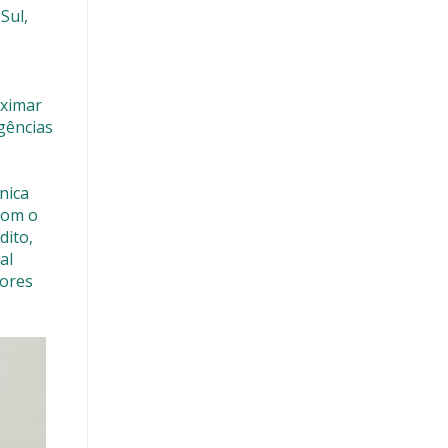
Sul,
oximar
agências
nica
Com o
dito,
al
tores