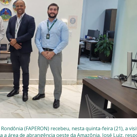
a
GPD
 Rondônia (FAPERON) recebeu, nesta quinta-feira (21), a visi
 a área de abrangência oeste da Amazônia, José Luiz, resp