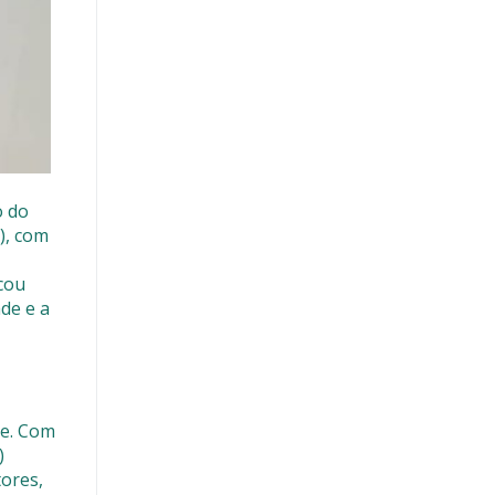
o do
), com
cou
de e a
te. Com
)
tores,