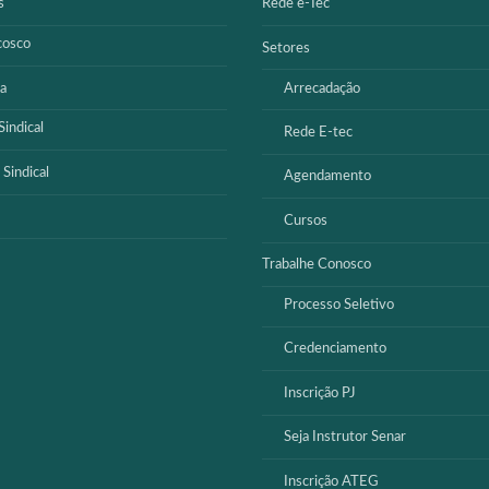
s
Rede e-Tec
cosco
Setores
a
Arrecadação
indical
Rede E-tec
 Sindical
Agendamento
Cursos
Trabalhe Conosco
Processo Seletivo
Credenciamento
Inscrição PJ
Seja Instrutor Senar
Inscrição ATEG