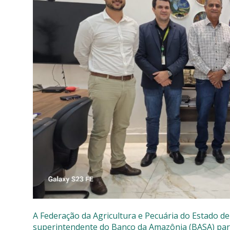
SISTEMAS
Chamados TI
Extranet
Lgpd
Gerador Senh
Solicitações L
A Federação da Agricultura e Pecuária do Estado de
superintendente do Banco da Amazônia (BASA) para