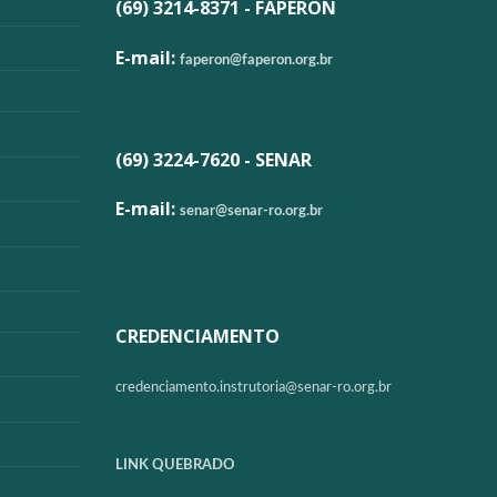
(69) 3214-8371 - FAPERON
E-mail:
faperon@faperon.org.br
(69) 3224-7620 - SENAR
E-mail:
senar@senar-ro.org.br
CREDENCIAMENTO
credenciamento.instrutoria@
senar-ro.org.br
LINK QUEBRADO