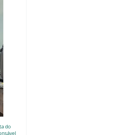
ta do
onsável