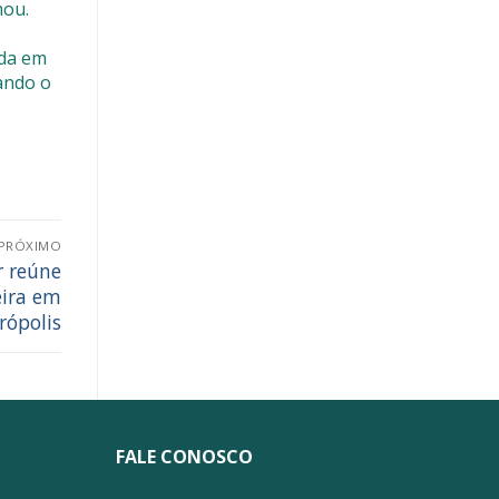
mou.
ada em
tando o
PRÓXIMO
r reúne
eira em
rópolis
FALE CONOSCO