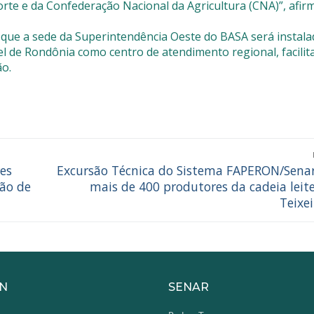
rte e da Confederação Nacional da Agricultura (CNA)”, afir
r que a sede da Superintendência Oeste do BASA será instal
el de Rondônia como centro de atendimento regional, facili
ão.
es
Excursão Técnica do Sistema FAPERON/Sena
ção de
mais de 400 produtores da cadeia leit
Teixei
N
SENAR