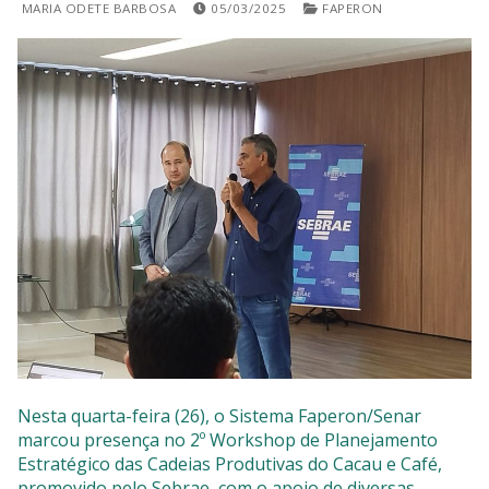
MARIA ODETE BARBOSA
05/03/2025
FAPERON
SISTEMAS
Chamados TI
Extranet
Lgpd
Gerador Senha
Solicitações LGPD
Nesta quarta-feira (26), o Sistema Faperon/Senar
marcou presença no 2º Workshop de Planejamento
Estratégico das Cadeias Produtivas do Cacau e Café,
promovido pelo Sebrae, com o apoio de diversas