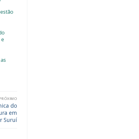
gestão
do
 e
 as
PRÓXIMO
nica do
tura em
r Suruí