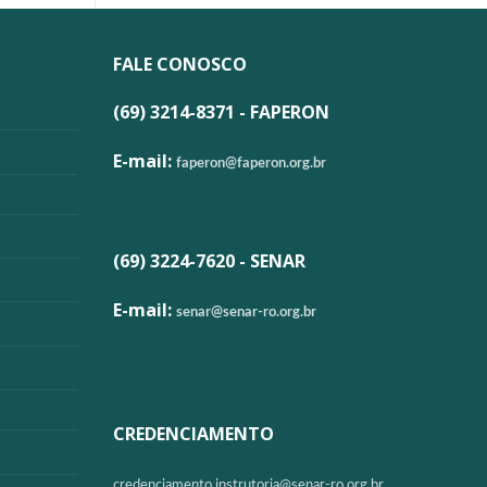
FALE CONOSCO
(69) 3214-8371 - FAPERON
E-mail:
faperon@faperon.org.br
(69) 3224-7620 - SENAR
E-mail:
senar@senar-ro.org.br
CREDENCIAMENTO
credenciamento.instrutoria@
senar-ro.org.br