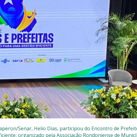
a
GPD
Faperon/Senar, Helio Dias, participou do Encontro de Prefeit
ficiente, organizado pela Associação Rondoniense de Municí