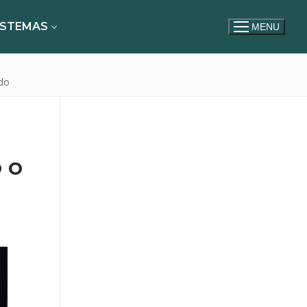
ISTEMAS
MENU
do
 o