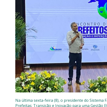
SISTEMAS
Chamados TI
Extranet
Lgpd
Gerador Senh
Solicitações L
Na última sexta-feira (8), o presidente do Sistema 
Prefeitas: Transição e Inovação para uma Gestão E