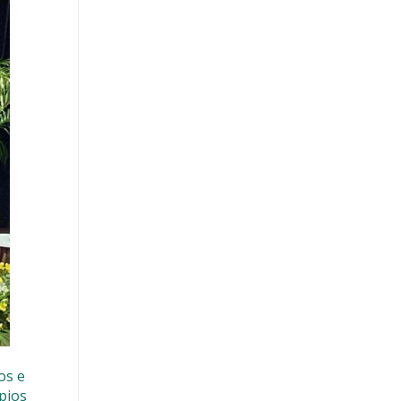
os e
pios