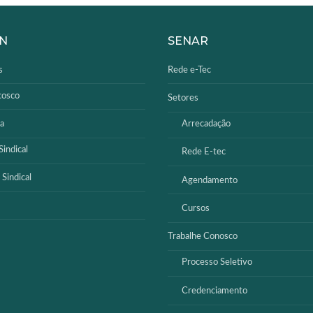
N
SENAR
s
Rede e-Tec
cosco
Setores
a
Arrecadação
indical
Rede E-tec
 Sindical
Agendamento
Cursos
Trabalhe Conosco
Processo Seletivo
Credenciamento