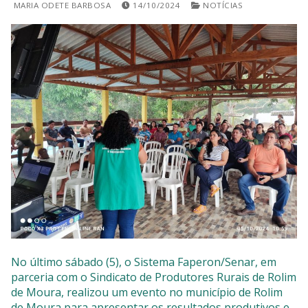
MARIA ODETE BARBOSA
14/10/2024
NOTÍCIAS
SISTEMAS
Chamados TI
Extranet
Lgpd
Gerador Senha
Solicitações LGPD
No último sábado (5), o Sistema Faperon/Senar, em
parceria com o Sindicato de Produtores Rurais de Rolim
de Moura, realizou um evento no município de Rolim
de Moura para apresentar os resultados produtivos e