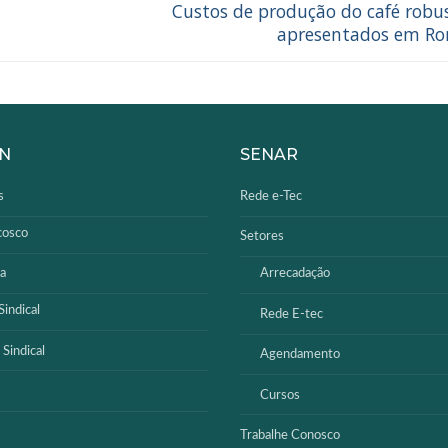
Custos de produção do café robu
apresentados em Ro
N
SENAR
s
Rede e-Tec
cosco
Setores
a
Arrecadação
indical
Rede E-tec
 Sindical
Agendamento
Cursos
Trabalhe Conosco