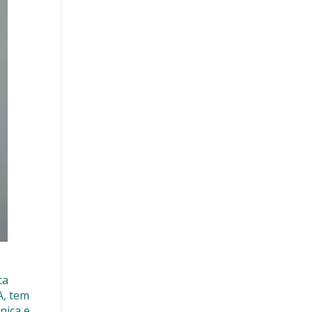
ca
A, tem
nica e