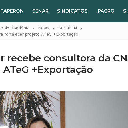
FAPERON
SENAR
SINDICATOS
IPAGRO
S
do de Rondônia
News
FAPERON
a fortalecer projeto ATeG +Exportação
r recebe consultora da C
to ATeG +Exportação