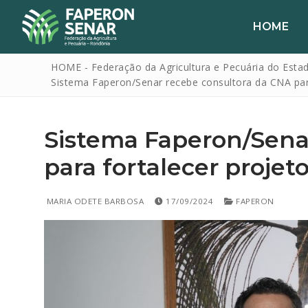
HOME
HOME - Federação da Agricultura e Pecuária do Esta
Sistema Faperon/Senar recebe consultora da CNA par
Sistema Faperon/Sena
para fortalecer proje
HOME
MARIA ODETE BARBOSA
17/09/2024
FAPERON
FAPERON
SENAR
SINDICATOS
IPAGRO