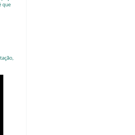
é que
tação,