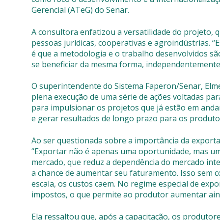
Gerencial (ATeG) do Senar.
A consultora enfatizou a versatilidade do projeto, 
pessoas jurídicas, cooperativas e agroindústrias. 
é que a metodologia e o trabalho desenvolvidos s
se beneficiar da mesma forma, independentemente 
O superintendente do Sistema Faperon/Senar, Elme
plena execução de uma série de ações voltadas pa
para impulsionar os projetos que já estão em andam
e gerar resultados de longo prazo para os produtor
Ao ser questionada sobre a importância da export
“Exportar não é apenas uma oportunidade, mas uma 
mercado, que reduz a dependência do mercado inte
a chance de aumentar seu faturamento. Isso sem c
escala, os custos caem. No regime especial de expor
impostos, o que permite ao produtor aumentar aind
Ela ressaltou que, após a capacitação, os produtor