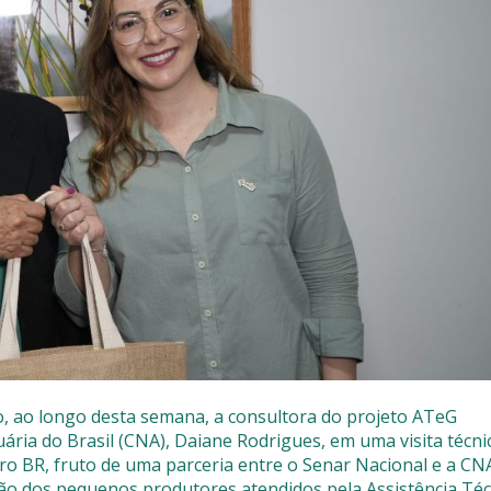
a
GPD
, ao longo desta semana, a consultora do projeto ATeG
ria do Brasil (CNA), Daiane Rodrigues, em uma visita técni
Agro BR, fruto de uma parceria entre o Senar Nacional e a CN
ão dos pequenos produtores atendidos pela Assistência Téc