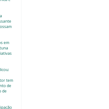
 a
essante
possam
os em
rtuna
iativas
icou:
tor tem
nto de
o de
cipação