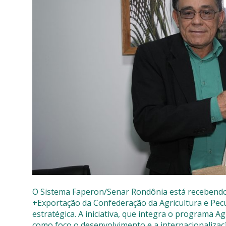
SISTEMAS
Chamados TI
Extranet
Lgpd
Gerador Senh
Solicitações L
O Sistema Faperon/Senar Rondônia está recebendo
+Exportação da Confederação da Agricultura e Pecuá
estratégica. A iniciativa, que integra o programa 
como foco o desenvolvimento e a internacionalizaç