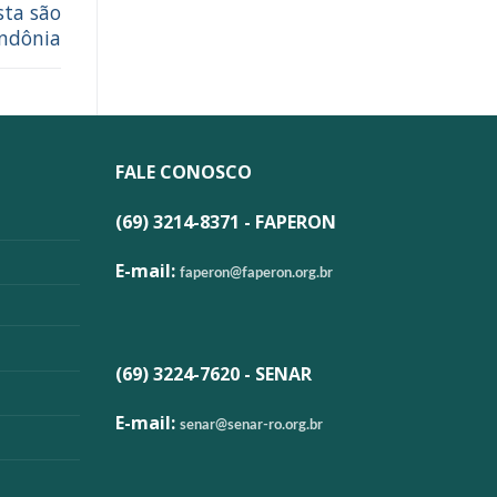
sta são
ndônia
FALE CONOSCO
(69) 3214-8371 - FAPERON
E-mail:
faperon@faperon.org.br
(69) 3224-7620 - SENAR
E-mail:
senar@senar-ro.org.br