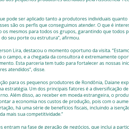
que pode ser aplicado tanto a produtores individuais quanto
“Esses são os perfis que conseguimos atender. O que é inter
ão os mesmos para todos os grupos, garantindo que todos 
do seu porte ou estrutura”, afirmou.
rson Lira, destacou o momento oportuno da visita. “Estam
ra o campo, e a chegada da consultora é extremamente opo
ento. Esta parceria tem tudo para fortalecer as nossas inic
es atendidos”, disse.
ação para os pequenos produtores de Rondônia, Daiane expl
estratégia. Um dos principais fatores é a diversificação de
rno. Além disso, ao receber em moeda estrangeira, o produ
ontar a economia nos custos de produção, pois com o aume
tação, há uma série de benefícios fiscais, incluindo a isençã
a mais sua competitividade.”
es entram na fase de geração de negócios, que inclui a parti