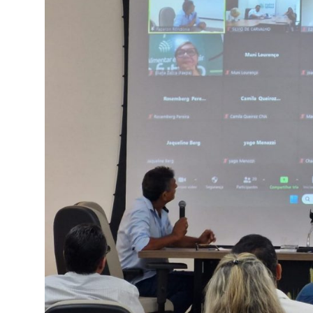
SISTEMAS
Chamados TI
Extranet
Lgpd
Gerador Senh
Solicitações L