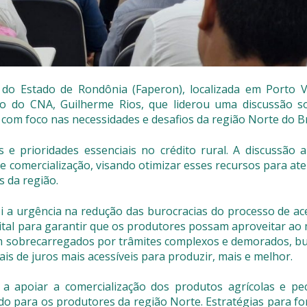
 do Estado de Rondônia (Faperon), localizada em Porto V
ico do CNA, Guilherme Rios, que liderou uma discussão s
com foco nas necessidades e desafios da região Norte do Br
 e prioridades essenciais no crédito rural. A discussão 
 e comercialização, visando otimizar esses recursos para at
s da região.
i a urgência na redução das burocracias do processo de ac
 vital para garantir que os produtores possam aproveitar a
em sobrecarregados por trâmites complexos e demorados, b
is de juros mais acessíveis para produzir, mais e melhor.
s a apoiar a comercialização dos produtos agrícolas e pec
 para os produtores da região Norte. Estratégias para for