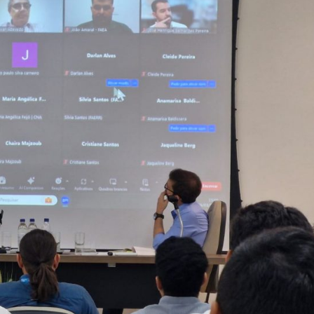
a
GPD