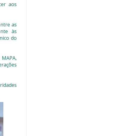
cer aos
entre as
ente às
mico do
o MAPA,
derações
ridades