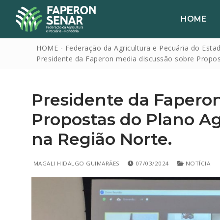
HOME
HOME - Federação da Agricultura e Pecuária do Esta
Presidente da Faperon media discussão sobre Propos
Presidente da Fapero
Propostas do Plano Ag
na Região Norte.
HOME
FAPERON
MAGALI HIDALGO GUIMARÃES
07/03/2024
NOTÍCIA
SENAR
SINDICATOS
IPAGRO