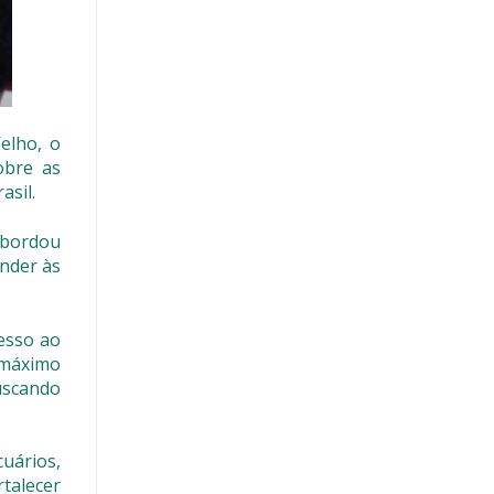
elho, o
obre as
asil.
abordou
ender às
esso ao
o máximo
uscando
uários,
talecer