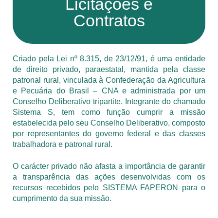
Licitações e
Contratos
SISTEMAS
Chamados TI
Extranet
Criado pela Lei nº 8.315, de 23/12/91, é uma entidade
de direito privado, paraestatal, mantida pela classe
Lgpd
patronal rural, vinculada à Confederação da Agricultura
e Pecuária do Brasil – CNA e administrada por um
Gerador Senha
Conselho Deliberativo tripartite. Integrante do chamado
Sistema S, tem como função cumprir a missão
Solicitações LGPD
estabelecida pelo seu Conselho Deliberativo, composto
por representantes do governo federal e das classes
trabalhadora e patronal rural.
O carácter privado não afasta a importância de garantir
a transparência das ações desenvolvidas com os
recursos recebidos pelo SISTEMA FAPERON para o
cumprimento da sua missão.