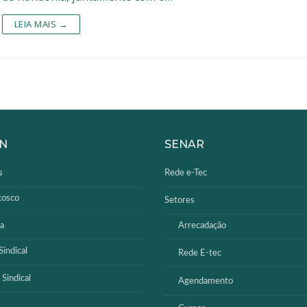
LEIA MAIS →
a
N
SENAR
GPD
s
Rede e-Tec
cosco
Setores
a
Arrecadação
indical
Rede E-tec
 Sindical
Agendamento