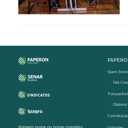
SISTEMAS
Chamados TI
Extranet
Lgpd
Gerador Senh
FAPERO
Solicitações L
Quem Somo
Fale Con
Transparênci
Diploma S
Contribuição
Primeiro nome ou nome completo
Licitações