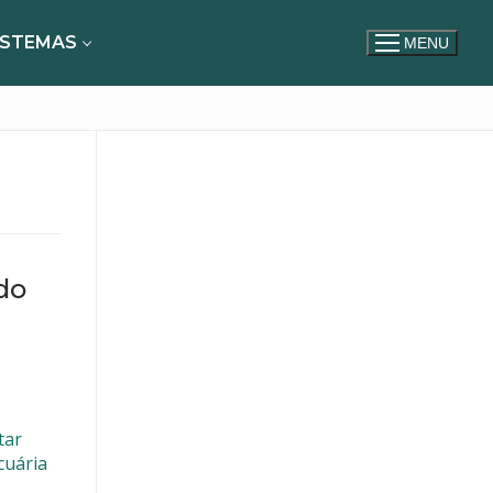
ISTEMAS
MENU
do
tar
cuária