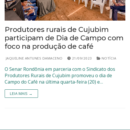
SISTEMAS
Chamados TI
Produtores rurais de Cujubim
Extranet
participam de Dia de Campo com
foco na produção de café
Lgpd
Gerador Senha
JAQUELINE ANTUNES DAMACENO
21/09/2023
NOTÍCIA
Solicitações LGPD
O Senar Rondônia em parceria com o Sindicato dos
Produtores Rurais de Cujubim promoveu o dia de
Campo do Café na última quarta-feira (20) e…
LEIA MAIS →