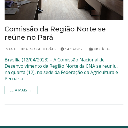
SISTEMAS
Chamados TI
Comissão da Região Norte se
Extranet
reúne no Pará
Lgpd
MAGALI HIDALGO GUIMARÃES
14/04/2023
NOTÍCIAS
Gerador Senha
Brasília (12/04/2023) – A Comissão Nacional de
Desenvolvimento da Região Norte da CNA se reuniu,
Solicitações LGPD
na quarta (12), na sede da Federação da Agricultura e
Pecuária…
LEIA MAIS →