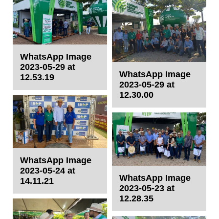
SISTEMAS
Chamados TI
WhatsApp Image
Extranet
2023-05-29 at
WhatsApp Image
Lgpd
12.53.19
2023-05-29 at
12.30.00
Gerador Senha
Solicitações LGPD
WhatsApp Image
2023-05-24 at
WhatsApp Image
14.11.21
2023-05-23 at
12.28.35