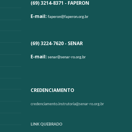
(69) 3214-8371 - FAPERON
E-mail:
faperon@faperon.org.br
(69) 3224-7620 - SENAR
E-mail:
senar@senar-ro.org.br
CREDENCIAMENTO
credenciamento.instrutoria@
senar-ro.org.br
LINK QUEBRADO