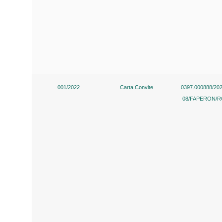
001/2022
Carta Convite
0397.000888/202
08/FAPERON/