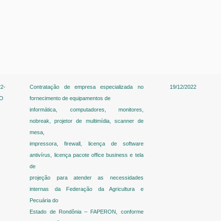
2-
Contratação de empresa especializada no
19/12/2022
RO
fornecimento de equipamentos de
informática, computadores, monitores,
nobreak, projetor de multimídia, scanner de
mesa,
impressora, firewall, licença de software
antivírus, licença pacote office business e tela
de
projeção para atender as necessidades
internas da Federação da Agricultura e
Pecuária do
Estado de Rondônia – FAPERON, conforme