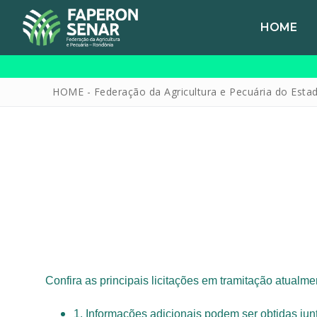
HOME
HOME - Federação da Agricultura e Pecuária do Esta
HOME
FAPERON
SENAR
Confira as principais licitações em tramitação atualm
SINDICATOS
IPAGRO
1. Informações adicionais podem ser obtidas ju