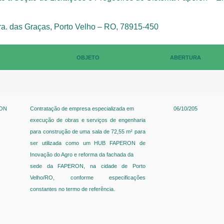
ra. das Graças, Porto Velho – RO, 78915-450
OBJETO
ABERTURA
a
RON
Contratação de empresa especializada em
06/10/205
GPD
execução de obras e serviços de engenharia
para construção
de uma sala de 72,55 m² para
ser utilizada como um HUB
FAPERON de
Inovação do Agro e reforma da fachada da
sede da FAPERON, na cidade de Porto
Velho/RO, conforme
especificações
constantes no termo de referência.