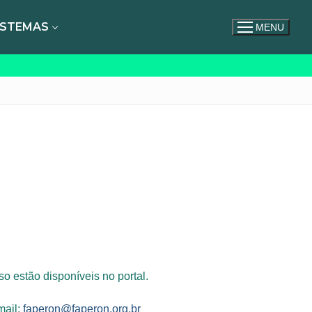
ISTEMAS
MENU
o estão disponíveis no portal.
mail:
faperon@faperon.org.br