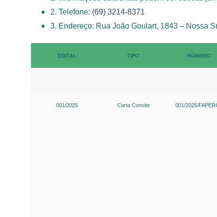
2. Telefone:
(69) 3214-8371
SISTEMAS
3. Endereço: Rua João Goulart, 1843 – Nossa S
Chamados TI
Extranet
EDITAL
TIPO
NÚMERO
Lgpd
Gerador Senh
001/2025
Carta Convite
001/2025/FAPE
Solicitações L