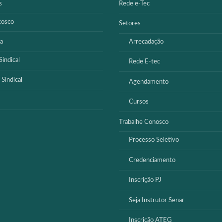
s
Rede e-Tec
cosco
Setores
a
Arrecadação
indical
Rede E-tec
 Sindical
Agendamento
Cursos
Trabalhe Conosco
Processo Seletivo
Credenciamento
Inscrição PJ
Seja Instrutor Senar
Inscrição ATEG