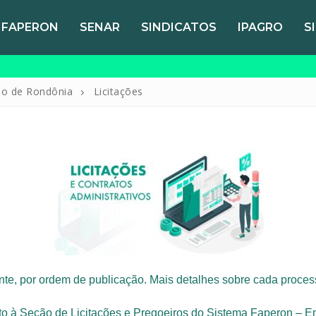
FAPERON
SENAR
SINDICATOS
IPAGRO
S
do de Rondônia
Licitações
ente, por ordem de publicação.
Mais detalhes sobre cada process
nto à Seção de Licitações e Pregoeiros do Sistema Faperon – E